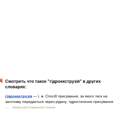
Смотреть что такое "гідроекструзія" в других
словарях:
гідроекструзія
— ї, ж. Спосіб пресування, за якого тиск на
заготовку передається через рідину; гідростатичне пресування
…
Український тлумачний словник