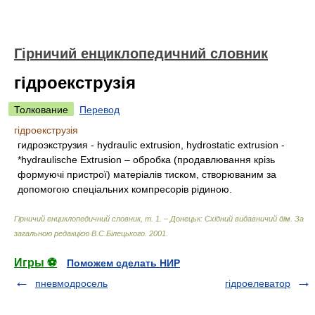
Гірничий енциклопедичний словник
гідроекструзія
Толкование
Перевод
гідроекструзія
гидроэкструзия - hydraulic extrusion, hydrostatic extrusion -
*hydraulische Extrusion – обробка (продавлювання крізь
формуючі пристрої) матеріалів тиском, створюваним за
допомогою спеціальних компресорів рідиною.
Гірничий енциклопедичний словник, т. 1. – Донецьк: Східний видавничий дім
.
За
загальною редакцією В.С.Білецького
.
2001
.
Игры ⚽
Поможем сделать НИР
пневмодросель
гідроелеватор