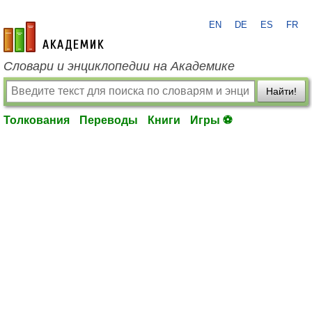
EN
DE
ES
FR
academic.ru
Словари и энциклопедии на Академике
Найти!
Толкования
Переводы
Книги
Игры ⚽